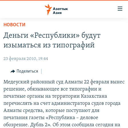
Доступность
ссылок
Вернуться
НОВОСТИ
к
ЦЕНТРАЛЬНАЯ АЗИЯ
Деньги «Республики» будут
основному
НОВОСТИ
КАЗАХСТАН
содержанию
изыматься из типографий
ВОЙНА В УКРАИНЕ
Вернутся
КЫРГЫЗСТАН
к
23 февраля 2010, 19:44
НА ДРУГИХ ЯЗЫКАХ
УЗБЕКИСТАН
главной
Поделиться
ТАДЖИКИСТАН
ҚАЗАҚША
навигации
ПОДПИШИТЕСЬ НА НАС В СОЦСЕТЯХ
Вернутся
Медеуский районный суд Алматы 22 февраля вынес
КЫРГЫЗЧА
к
решение, обязывающее все типографии и
ЎЗБЕКЧА
поиску
печатные органы на территории Казахстана
ТОҶИКӢ
Все сайты РСЕ/РС
перечислять на счет администратора судов города
Алматы средства, которые поступают для
TÜRKMENÇE
печатания газеты «Республика – деловое
обозрение. Дубль 2». Об этом сообщила сегодня на