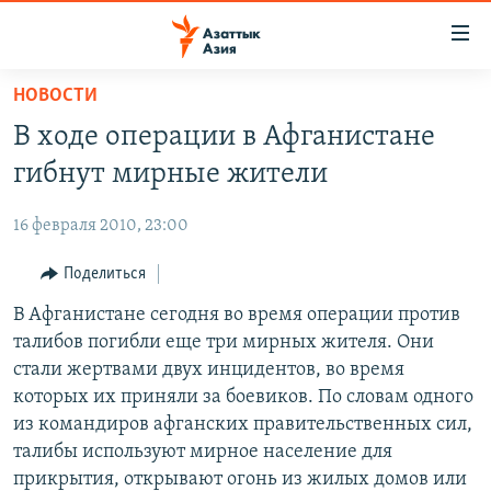
Доступность
ссылок
Вернуться
НОВОСТИ
к
ЦЕНТРАЛЬНАЯ АЗИЯ
В ходе операции в Афганистане
основному
НОВОСТИ
КАЗАХСТАН
содержанию
гибнут мирные жители
ВОЙНА В УКРАИНЕ
Вернутся
КЫРГЫЗСТАН
к
16 февраля 2010, 23:00
НА ДРУГИХ ЯЗЫКАХ
УЗБЕКИСТАН
главной
Поделиться
ТАДЖИКИСТАН
ҚАЗАҚША
навигации
ПОДПИШИТЕСЬ НА НАС В СОЦСЕТЯХ
Вернутся
В Афганистане сегодня во время операции против
КЫРГЫЗЧА
к
талибов погибли еще три мирных жителя. Они
ЎЗБЕКЧА
поиску
стали жертвами двух инцидентов, во время
ТОҶИКӢ
Все сайты РСЕ/РС
которых их приняли за боевиков. По словам одного
из командиров афганских правительственных сил,
TÜRKMENÇE
талибы используют мирное население для
прикрытия, открывают огонь из жилых домов или