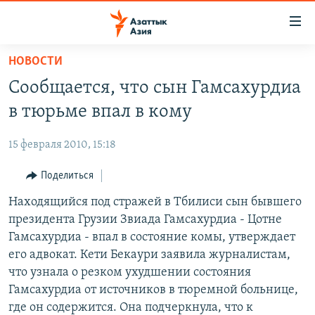
Доступность
ссылок
Вернуться
НОВОСТИ
к
ЦЕНТРАЛЬНАЯ АЗИЯ
Сообщается, что сын Гамсахурдиа
основному
НОВОСТИ
КАЗАХСТАН
содержанию
в тюрьме впал в кому
ВОЙНА В УКРАИНЕ
Вернутся
КЫРГЫЗСТАН
к
15 февраля 2010, 15:18
НА ДРУГИХ ЯЗЫКАХ
УЗБЕКИСТАН
главной
Поделиться
ТАДЖИКИСТАН
ҚАЗАҚША
навигации
ПОДПИШИТЕСЬ НА НАС В СОЦСЕТЯХ
Вернутся
Находящийся под стражей в Тбилиси сын бывшего
КЫРГЫЗЧА
к
президента Грузии Звиада Гамсахурдиа - Цотне
ЎЗБЕКЧА
поиску
Гамсахурдиа - впал в состояние комы, утверждает
ТОҶИКӢ
Все сайты РСЕ/РС
его адвокат. Кети Бекаури заявила журналистам,
что узнала о резком ухудшении состояния
TÜRKMENÇE
Гамсахурдиа от источников в тюремной больнице,
где он содержится. Она подчеркнула, что к