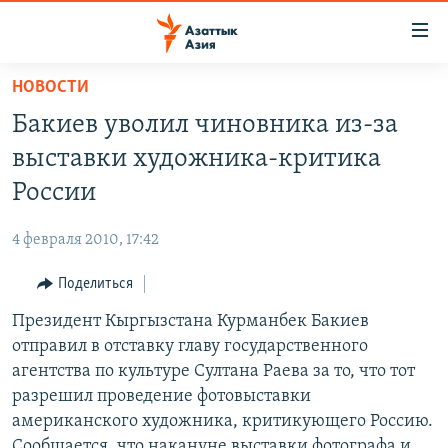
Доступность
ссылок
Вернуться
НОВОСТИ
к
ЦЕНТРАЛЬНАЯ АЗИЯ
Бакиев уволил чиновника из-за
основному
НОВОСТИ
КАЗАХСТАН
содержанию
выставки художника-критика
ВОЙНА В УКРАИНЕ
Вернутся
КЫРГЫЗСТАН
России
к
НА ДРУГИХ ЯЗЫКАХ
УЗБЕКИСТАН
главной
4 февраля 2010, 17:42
ТАДЖИКИСТАН
ҚАЗАҚША
навигации
ПОДПИШИТЕСЬ НА НАС В СОЦСЕТЯХ
Вернутся
Поделиться
КЫРГЫЗЧА
к
Президент Кыргызстана Курманбек Бакиев
ЎЗБЕКЧА
поиску
отправил в отставку главу государственного
ТОҶИКӢ
Все сайты РСЕ/РС
агентства по культуре Султана Раева за то, что тот
разрешил проведение фотовыставки
TÜRKMENÇE
американского художника, критикующего Россию.
Сообщается, что накануне выставки фотографа и