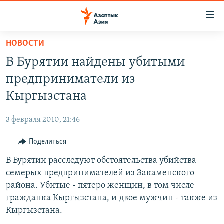
Доступность
ссылок
Вернуться
НОВОСТИ
к
ЦЕНТРАЛЬНАЯ АЗИЯ
В Бурятии найдены убитыми
основному
НОВОСТИ
КАЗАХСТАН
содержанию
предприниматели из
ВОЙНА В УКРАИНЕ
Вернутся
КЫРГЫЗСТАН
Кыргызстана
к
НА ДРУГИХ ЯЗЫКАХ
УЗБЕКИСТАН
главной
3 февраля 2010, 21:46
ТАДЖИКИСТАН
ҚАЗАҚША
навигации
ПОДПИШИТЕСЬ НА НАС В СОЦСЕТЯХ
Вернутся
Поделиться
КЫРГЫЗЧА
к
В Бурятии расследуют обстоятельства убийства
ЎЗБЕКЧА
поиску
семерых предпринимателей из Закаменского
ТОҶИКӢ
Все сайты РСЕ/РС
района. Убитые - пятеро женщин, в том числе
гражданка Кыргызстана, и двое мужчин - также из
TÜRKMENÇE
Кыргызстана.