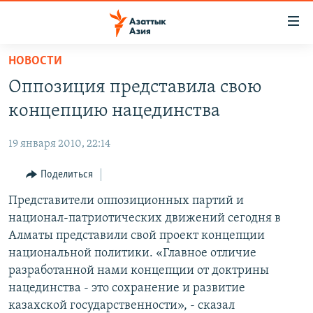
Доступность
ссылок
Вернуться
НОВОСТИ
к
ЦЕНТРАЛЬНАЯ АЗИЯ
Оппозиция представила свою
основному
НОВОСТИ
КАЗАХСТАН
содержанию
концепцию нацединства
ВОЙНА В УКРАИНЕ
Вернутся
КЫРГЫЗСТАН
к
19 января 2010, 22:14
НА ДРУГИХ ЯЗЫКАХ
УЗБЕКИСТАН
главной
Поделиться
ТАДЖИКИСТАН
ҚАЗАҚША
навигации
ПОДПИШИТЕСЬ НА НАС В СОЦСЕТЯХ
Вернутся
Представители оппозиционных партий и
КЫРГЫЗЧА
к
национал-патриотических движений сегодня в
ЎЗБЕКЧА
поиску
Алматы представили свой проект концепции
ТОҶИКӢ
Все сайты РСЕ/РС
национальной политики. «Главное отличие
разработанной нами концепции от доктрины
TÜRKMENÇE
нацединства - это сохранение и развитие
казахской государственности», - сказал