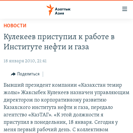
Доступность
ссылок
Вернуться
НОВОСТИ
к
ЦЕНТРАЛЬНАЯ АЗИЯ
Кулекеев приступил к работе в
основному
НОВОСТИ
КАЗАХСТАН
содержанию
Институте нефти и газа
ВОЙНА В УКРАИНЕ
Вернутся
КЫРГЫЗСТАН
к
18 января 2010, 21:41
НА ДРУГИХ ЯЗЫКАХ
УЗБЕКИСТАН
главной
Поделиться
ТАДЖИКИСТАН
ҚАЗАҚША
навигации
ПОДПИШИТЕСЬ НА НАС В СОЦСЕТЯХ
Вернутся
Бывший президент компании «Казахстан темир
КЫРГЫЗЧА
к
жолы» Жаксыбек Кулекеев назначен управляющим
ЎЗБЕКЧА
поиску
директором по корпоративному развитию
ТОҶИКӢ
Все сайты РСЕ/РС
Казахского института нефти и газа, передало
агентство «КазТАГ». «К этой должности я
TÜRKMENÇE
приступил в понедельник, 18 января. Сегодня у
меня первый рабочий день. С коллективом