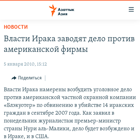
Доступность
ссылок
Вернуться
НОВОСТИ
к
ЦЕНТРАЛЬНАЯ АЗИЯ
Власти Ирака заводят дело против
основному
НОВОСТИ
КАЗАХСТАН
содержанию
американской фирмы
ВОЙНА В УКРАИНЕ
Вернутся
КЫРГЫЗСТАН
к
5 января 2010, 15:12
НА ДРУГИХ ЯЗЫКАХ
УЗБЕКИСТАН
главной
Поделиться
ТАДЖИКИСТАН
ҚАЗАҚША
навигации
ПОДПИШИТЕСЬ НА НАС В СОЦСЕТЯХ
Вернутся
Власти Ирака намерены возбудить уголовное дело
КЫРГЫЗЧА
к
против американской частной охранной компании
ЎЗБЕКЧА
поиску
«Блэкуотер» по обвинению в убийстве 14 иракских
ТОҶИКӢ
Все сайты РСЕ/РС
граждан в сентябре 2007 года. Как заявил в
понедельник журналистам премьер-министр
TÜRKMENÇE
страны Нури аль-Малики, дело будет возбуждено и
в Ираке, и в США.