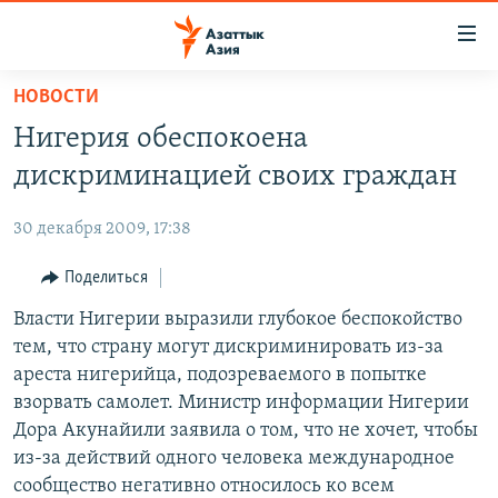
Доступность
ссылок
Вернуться
НОВОСТИ
к
ЦЕНТРАЛЬНАЯ АЗИЯ
Нигерия обеспокоена
основному
НОВОСТИ
КАЗАХСТАН
содержанию
дискриминацией своих граждан
ВОЙНА В УКРАИНЕ
Вернутся
КЫРГЫЗСТАН
к
30 декабря 2009, 17:38
НА ДРУГИХ ЯЗЫКАХ
УЗБЕКИСТАН
главной
Поделиться
ТАДЖИКИСТАН
ҚАЗАҚША
навигации
ПОДПИШИТЕСЬ НА НАС В СОЦСЕТЯХ
Вернутся
Власти Нигерии выразили глубокое беспокойство
КЫРГЫЗЧА
к
тем, что страну могут дискриминировать из-за
ЎЗБЕКЧА
поиску
ареста нигерийца, подозреваемого в попытке
ТОҶИКӢ
Все сайты РСЕ/РС
взорвать самолет. Министр информации Нигерии
Дора Акунайили заявила о том, что не хочет, чтобы
TÜRKMENÇE
из-за действий одного человека международное
сообщество негативно относилось ко всем