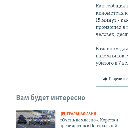
Как сообщила
километрах к 
15 минут - к
произошел в 
человек, дес
В главном дл
паломников, 
убитого в 7 ве
Поделить
Вам будет интересно
ЦЕНТРАЛЬНАЯ АЗИЯ
«Очень помпезно». Кортежи
президентов в Центральной