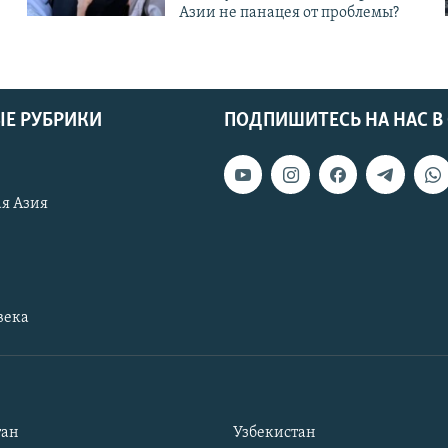
Азии не панацея от проблемы?
Е РУБРИКИ
ПОДПИШИТЕСЬ НА НАС В
я Азия
века
тан
Узбекистан