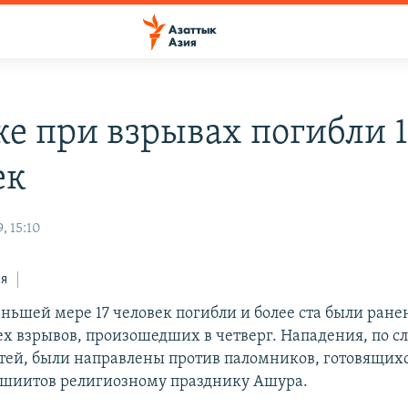
ке при взрывах погибли 1
ек
, 15:10
ся
еньшей мере 17 человек погибли и более ста были ране
рех взрывов, произошедших в четверг. Нападения, по с
тей, были направлены против паломников, готовящих
 шиитов религиозному празднику Ашура.