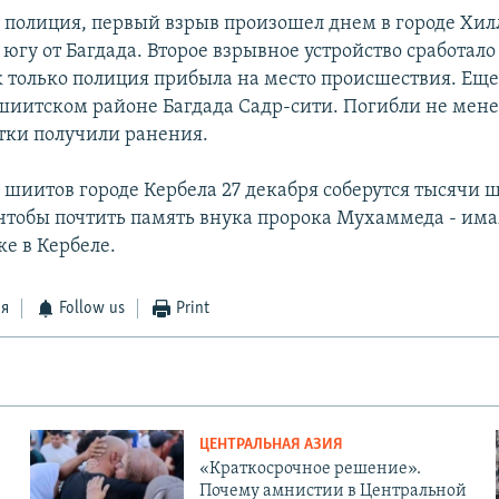
 полиция, первый взрыв произошел днем в городе Хилл
югу от Багдада. Второе взрывное устройство сработало
ак только полиция прибыла на место происшествия. Ещ
шиитском районе Багдада Садр-сити. Погибли не мене
ятки получили ранения.
я шиитов городе Кербела 27 декабря соберутся тысячи
чтобы почтить память внука пророка Мухаммеда - има
ке в Кербеле.
ся
Follow us
Print
ЦЕНТРАЛЬНАЯ АЗИЯ
«Краткосрочное решение».
Почему амнистии в Центральной