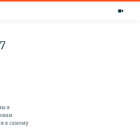
7
ны в
ловам
ся к самому