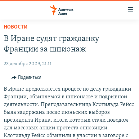
Доступность
ссылок
Вернуться
НОВОСТИ
к
ЦЕНТРАЛЬНАЯ АЗИЯ
В Иране судят гражданку
основному
НОВОСТИ
КАЗАХСТАН
содержанию
Франции за шпионаж
ВОЙНА В УКРАИНЕ
Вернутся
КЫРГЫЗСТАН
к
23 декабря 2009, 21:11
НА ДРУГИХ ЯЗЫКАХ
УЗБЕКИСТАН
главной
Поделиться
ТАДЖИКИСТАН
ҚАЗАҚША
навигации
ПОДПИШИТЕСЬ НА НАС В СОЦСЕТЯХ
Вернутся
В Иране продолжается процесс по делу гражданки
КЫРГЫЗЧА
к
Франции, обвиняемой в шпионаже и подрывной
ЎЗБЕКЧА
поиску
деятельности. Преподавательница Клотильда Рейсс
ТОҶИКӢ
Все сайты РСЕ/РС
была задержана после июньских выборов
президента Ирана, итоги которых стали поводом
TÜRKMENÇE
для массовых акций протеста оппозиции.
Клотильду Рейсс обвинили в участии в заговоре с