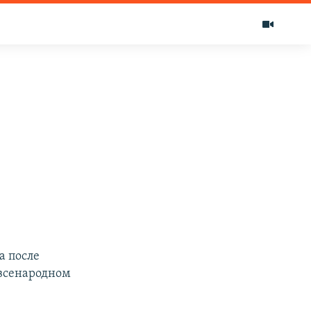
а после
 всенародном