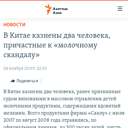
Доступность
ссылок
Вернуться
НОВОСТИ
к
ЦЕНТРАЛЬНАЯ АЗИЯ
В Китае казнены два человека,
основному
НОВОСТИ
КАЗАХСТАН
содержанию
причастные к «молочному
ВОЙНА В УКРАИНЕ
Вернутся
КЫРГЫЗСТАН
скандалу»
к
НА ДРУГИХ ЯЗЫКАХ
УЗБЕКИСТАН
главной
24 ноября 2009, 22:55
ТАДЖИКИСТАН
ҚАЗАҚША
навигации
ПОДПИШИТЕСЬ НА НАС В СОЦСЕТЯХ
Вернутся
Поделиться
КЫРГЫЗЧА
к
В Китае казнены два человека, ранее признанные
ЎЗБЕКЧА
поиску
судом виновными в массовом отравлении детей
ТОҶИКӢ
Все сайты РСЕ/РС
молочными продуктами, содержащими ядовитый
меламин. Всего продуктами фирмы «Санлу» с июля
TÜRKMENÇE
2007 по август 2008 года отравились, по
официальным данным, до 300 тысяч детей, шесть