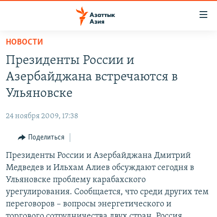
Доступность
ссылок
Вернуться
НОВОСТИ
к
ЦЕНТРАЛЬНАЯ АЗИЯ
Президенты России и
основному
НОВОСТИ
КАЗАХСТАН
содержанию
Азербайджана встречаются в
ВОЙНА В УКРАИНЕ
Вернутся
КЫРГЫЗСТАН
Ульяновске
к
НА ДРУГИХ ЯЗЫКАХ
УЗБЕКИСТАН
главной
24 ноября 2009, 17:38
ТАДЖИКИСТАН
ҚАЗАҚША
навигации
ПОДПИШИТЕСЬ НА НАС В СОЦСЕТЯХ
Вернутся
Поделиться
КЫРГЫЗЧА
к
Президенты России и Азербайджана Дмитрий
ЎЗБЕКЧА
поиску
Медведев и Ильхам Алиев обсуждают сегодня в
ТОҶИКӢ
Все сайты РСЕ/РС
Ульяновске проблему карабахского
урегулирования. Сообщается, что среди других тем
TÜRKMENÇE
переговоров – вопросы энергетического и
торгового сотрудничества двух стран. Россия