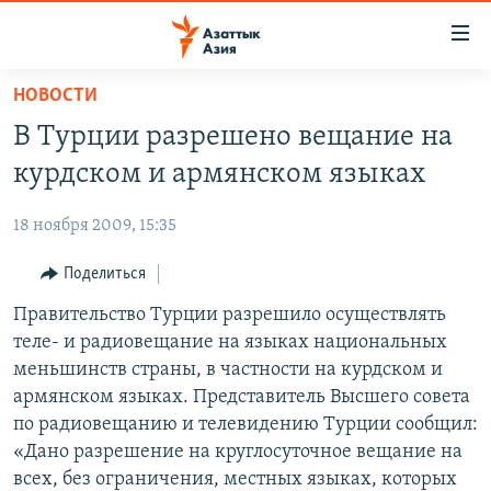
Доступность
ссылок
Вернуться
НОВОСТИ
к
ЦЕНТРАЛЬНАЯ АЗИЯ
В Турции разрешено вещание на
основному
НОВОСТИ
КАЗАХСТАН
содержанию
курдском и армянском языках
ВОЙНА В УКРАИНЕ
Вернутся
КЫРГЫЗСТАН
к
18 ноября 2009, 15:35
НА ДРУГИХ ЯЗЫКАХ
УЗБЕКИСТАН
главной
Поделиться
ТАДЖИКИСТАН
ҚАЗАҚША
навигации
ПОДПИШИТЕСЬ НА НАС В СОЦСЕТЯХ
Вернутся
Правительство Турции разрешило осуществлять
КЫРГЫЗЧА
к
теле- и радиовещание на языках национальных
ЎЗБЕКЧА
поиску
меньшинств страны, в частности на курдском и
ТОҶИКӢ
Все сайты РСЕ/РС
армянском языках. Представитель Высшего совета
по радиовещанию и телевидению Турции сообщил:
TÜRKMENÇE
«Дано разрешение на круглосуточное вещание на
всех, без ограничения, местных языках, которых