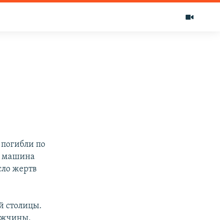
 погибли по
я машина
сло жертв
й столицы.
Мужчины,