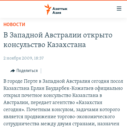
Доступность
ссылок
Вернуться
НОВОСТИ
к
ЦЕНТРАЛЬНАЯ АЗИЯ
В Западной Австралии открыто
основному
НОВОСТИ
КАЗАХСТАН
содержанию
консульство Казахстана
ВОЙНА В УКРАИНЕ
Вернутся
КЫРГЫЗСТАН
к
2 ноября 2009, 18:37
НА ДРУГИХ ЯЗЫКАХ
УЗБЕКИСТАН
главной
Поделиться
ТАДЖИКИСТАН
ҚАЗАҚША
навигации
ПОДПИШИТЕСЬ НА НАС В СОЦСЕТЯХ
Вернутся
В городе Перте в Западной Австралия сегодня посол
КЫРГЫЗЧА
к
Казахстана Ерлан Баударбек-Кожатаев официально
ЎЗБЕКЧА
поиску
открыл почетное консульство Казахстана в
ТОҶИКӢ
Все сайты РСЕ/РС
Австралии, передает агентство «Казахстан
сегодня». Почетным консулом, задачами которого
TÜRKMENÇE
является продвижение торгово-экономического
сотрудничества между двумя странами, назначен