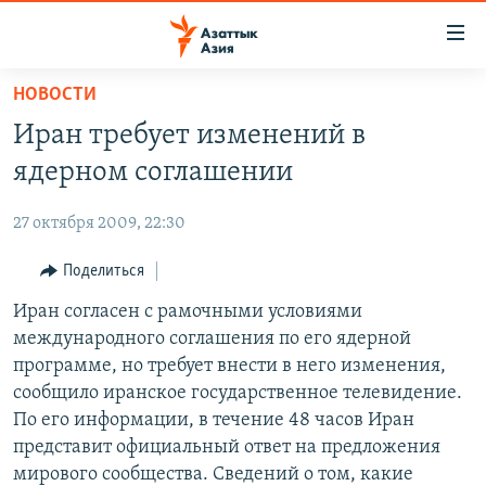
Доступность
ссылок
Вернуться
НОВОСТИ
к
ЦЕНТРАЛЬНАЯ АЗИЯ
Иран требует изменений в
основному
НОВОСТИ
КАЗАХСТАН
содержанию
ядерном соглашении
ВОЙНА В УКРАИНЕ
Вернутся
КЫРГЫЗСТАН
к
27 октября 2009, 22:30
НА ДРУГИХ ЯЗЫКАХ
УЗБЕКИСТАН
главной
Поделиться
ТАДЖИКИСТАН
ҚАЗАҚША
навигации
ПОДПИШИТЕСЬ НА НАС В СОЦСЕТЯХ
Вернутся
Иран согласен с рамочными условиями
КЫРГЫЗЧА
к
международного соглашения по его ядерной
ЎЗБЕКЧА
поиску
программе, но требует внести в него изменения,
ТОҶИКӢ
Все сайты РСЕ/РС
сообщило иранское государственное телевидение.
По его информации, в течение 48 часов Иран
TÜRKMENÇE
представит официальный ответ на предложения
мирового сообщества. Сведений о том, какие