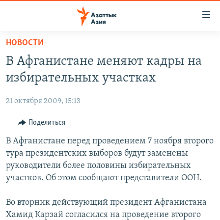
Доступность
ссылок
Вернуться
НОВОСТИ
к
ЦЕНТРАЛЬНАЯ АЗИЯ
В Афганистане меняют кадры на
основному
НОВОСТИ
КАЗАХСТАН
содержанию
избирательных участках
ВОЙНА В УКРАИНЕ
Вернутся
КЫРГЫЗСТАН
к
21 октября 2009, 15:13
НА ДРУГИХ ЯЗЫКАХ
УЗБЕКИСТАН
главной
Поделиться
ТАДЖИКИСТАН
ҚАЗАҚША
навигации
ПОДПИШИТЕСЬ НА НАС В СОЦСЕТЯХ
Вернутся
В Афганистане перед проведением 7 ноября второго
КЫРГЫЗЧА
к
тура президентских выборов будут заменены
ЎЗБЕКЧА
поиску
руководители более половины избирательных
ТОҶИКӢ
Все сайты РСЕ/РС
участков. Об этом сообщают представители ООН.
TÜRKMENÇE
Во вторник действующий президент Афганистана
Хамид Карзай согласился на проведение второго