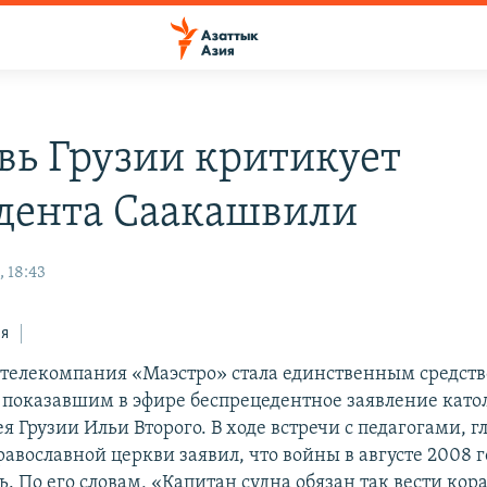
вь Грузии критикует
дента Саакашвили
 18:43
ся
телекомпания «Маэстро» стала единственным средств
показавшим в эфире беспрецедентное заявление катол
я Грузии Ильи Второго. В ходе встречи с педагогами, г
равославной церкви заявил, что войны в августе 2008 
. По его словам, «Капитан судна обязан так вести кора