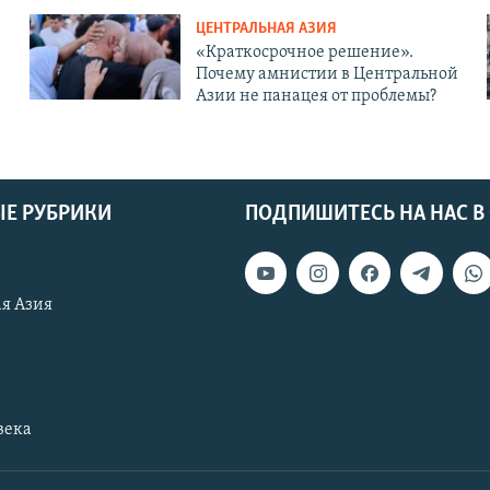
ЦЕНТРАЛЬНАЯ АЗИЯ
«Краткосрочное решение».
Почему амнистии в Центральной
Азии не панацея от проблемы?
Е РУБРИКИ
ПОДПИШИТЕСЬ НА НАС В
я Азия
века