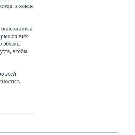
когда, в конце
г оппозиции и
орые из них
о обязан
усте, чтобы
о всей
нности в