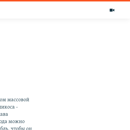
ом массовой
икоса -
лава
года можно
бль, чтобы он