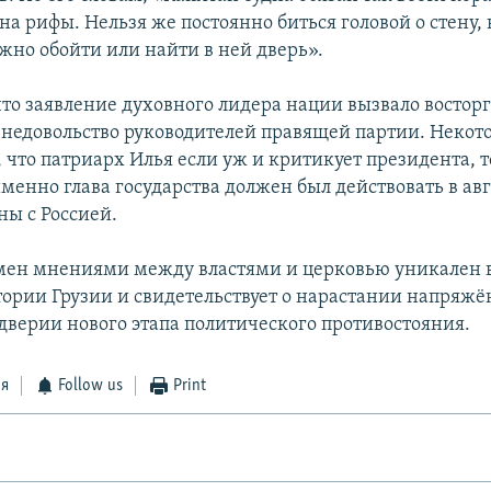
на рифы. Нельзя же постоянно биться головой о стену, 
жно обойти или найти в ней дверь».
что заявление духовного лидера нации вызвало востор
недовольство руководителей правящей партии. Некот
 что патриарх Илья если уж и критикует президента, т
именно глава государства должен был действовать в авг
ны с Россией.
ен мнениями между властями и церковью уникален в
ории Грузии и свидетельствует о нарастании напряжё
ддверии нового этапа политического противостояния.
ся
Follow us
Print