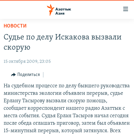
Доступность
ссылок
Вернуться
НОВОСТИ
к
ЦЕНТРАЛЬНАЯ АЗИЯ
Судье по делу Искакова вызвали
основному
НОВОСТИ
КАЗАХСТАН
содержанию
скорую
ВОЙНА В УКРАИНЕ
Вернутся
КЫРГЫЗСТАН
к
15 октября 2009, 23:05
НА ДРУГИХ ЯЗЫКАХ
УЗБЕКИСТАН
главной
Поделиться
ТАДЖИКИСТАН
ҚАЗАҚША
навигации
ПОДПИШИТЕСЬ НА НАС В СОЦСЕТЯХ
Вернутся
На судебном процессе по делу бывшего руководства
КЫРГЫЗЧА
к
министерства экологии объявлен перерыв, судье
ЎЗБЕКЧА
поиску
Ерлану Тасырову вызвали скорую помощь,
ТОҶИКӢ
Все сайты РСЕ/РС
сообщает корреспондент нашего радио Азаттык с
места события. Судья Ерлан Тасыров начал сегодня
TÜRKMENÇE
после обеда оглашать приговор, затем был объявлен
15-минутный перерыв, который затянулся. Всех