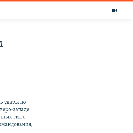
м
ь удары по
веро-западе
нных сил с
командования,