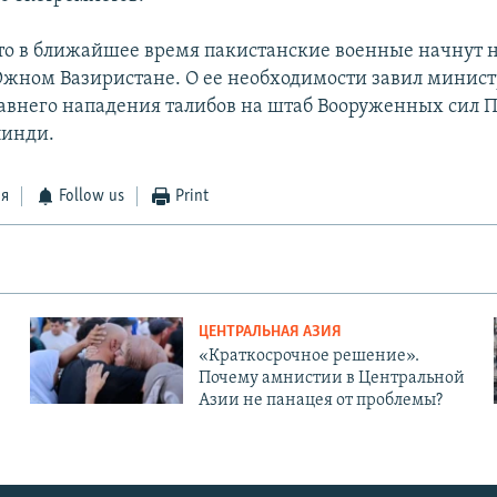
то в ближайшее время пакистанские военные начнут
жном Вазиристане. О ее необходимости завил минис
давнего нападения талибов на штаб Вооруженных сил 
пинди.
ся
Follow us
Print
ЦЕНТРАЛЬНАЯ АЗИЯ
«Краткосрочное решение».
Почему амнистии в Центральной
Азии не панацея от проблемы?