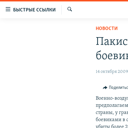
Доступность
БЫСТРЫЕ ССЫЛКИ
ссылок
Искать
Вернуться
ЦЕНТРАЛЬНАЯ АЗИЯ
НОВОСТИ
к
НОВОСТИ
КАЗАХСТАН
основному
Пакис
содержанию
ВОЙНА В УКРАИНЕ
КЫРГЫЗСТАН
Вернутся
боеви
НА ДРУГИХ ЯЗЫКАХ
УЗБЕКИСТАН
к
главной
ТАДЖИКИСТАН
ҚАЗАҚША
14 октября 2009,
навигации
КЫРГЫЗЧА
Вернутся
к
ЎЗБЕКЧА
Поделить
поиску
ТОҶИКӢ
Военно-возду
предполагаем
TÜRKMENÇE
страны, у гр
боевиками в 
убиты более 2