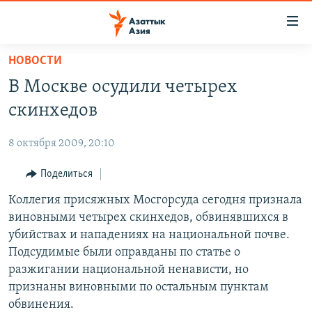
Доступность
ссылок
Вернуться
НОВОСТИ
к
ЦЕНТРАЛЬНАЯ АЗИЯ
В Москве осудили четырех
основному
НОВОСТИ
КАЗАХСТАН
содержанию
скинхедов
ВОЙНА В УКРАИНЕ
Вернутся
КЫРГЫЗСТАН
к
8 октября 2009, 20:10
НА ДРУГИХ ЯЗЫКАХ
УЗБЕКИСТАН
главной
Поделиться
ТАДЖИКИСТАН
ҚАЗАҚША
навигации
ПОДПИШИТЕСЬ НА НАС В СОЦСЕТЯХ
Вернутся
Коллегия присяжных Мосгорсуда сегодня признала
КЫРГЫЗЧА
к
виновными четырех скинхедов, обвинявшихся в
ЎЗБЕКЧА
поиску
убийствах и нападениях на национальной почве.
ТОҶИКӢ
Все сайты РСЕ/РС
Подсудимые были оправданы по статье о
разжигании национальной ненависти, но
TÜRKMENÇE
признаны виновными по остальным пунктам
обвинения.