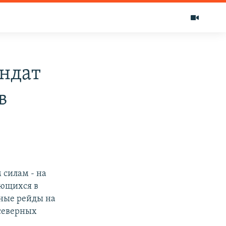
ндат
в
 силам - на
ующихся в
шные рейды на
 северных