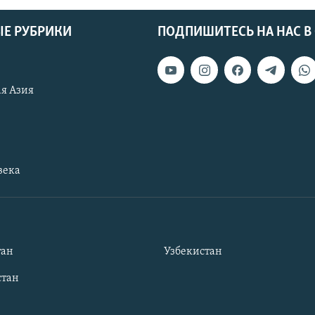
Е РУБРИКИ
ПОДПИШИТЕСЬ НА НАС В
я Азия
века
тан
Узбекистан
тан