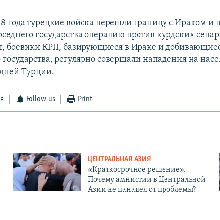
08 года турецкие войска перешли границу с Ираком и 
оседнего государства операцию против курдских сепар
ы, боевики КРП, базирующиеся в Ираке и добивающиес
 государства, регулярно совершали нападения на нас
едней Турции.
ся
Follow us
Print
ЦЕНТРАЛЬНАЯ АЗИЯ
«Краткосрочное решение».
Почему амнистии в Центральной
Азии не панацея от проблемы?