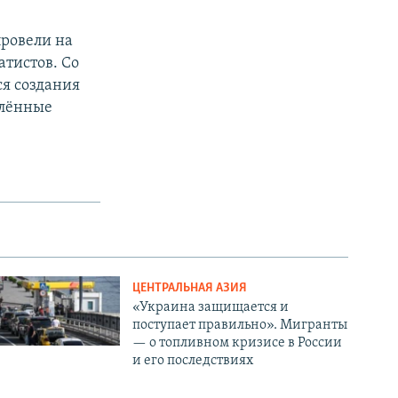
провели на
атистов. Со
я создания
елённые
ЦЕНТРАЛЬНАЯ АЗИЯ
«Украина защищается и
поступает правильно». Мигранты
— о топливном кризисе в России
и его последствиях