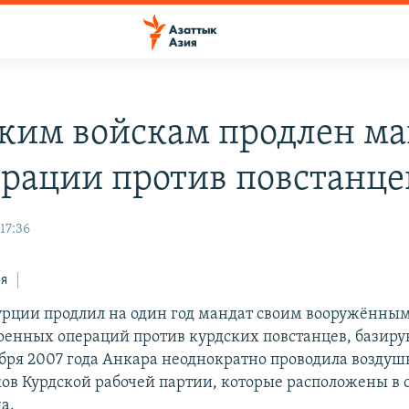
ким войскам продлен ма
ерации против повстанце
17:36
ся
рции продлил на один год мандат своим вооружённым
оенных операций против курдских повстанцев, базир
ября 2007 года Анкара неоднократно проводила возду
ков Курдской рабочей партии, которые расположены в
а.