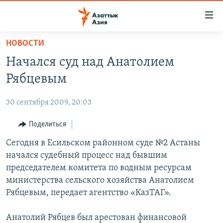
Доступность
ссылок
Вернуться
НОВОСТИ
к
ЦЕНТРАЛЬНАЯ АЗИЯ
Начался суд над Анатолием
основному
НОВОСТИ
КАЗАХСТАН
содержанию
Рябцевым
ВОЙНА В УКРАИНЕ
Вернутся
КЫРГЫЗСТАН
к
30 сентября 2009, 20:03
НА ДРУГИХ ЯЗЫКАХ
УЗБЕКИСТАН
главной
Поделиться
ТАДЖИКИСТАН
ҚАЗАҚША
навигации
ПОДПИШИТЕСЬ НА НАС В СОЦСЕТЯХ
Вернутся
Сегодня в Есильском районном суде №2 Астаны
КЫРГЫЗЧА
к
начался судебный процесс над бывшим
ЎЗБЕКЧА
поиску
председателем комитета по водным ресурсам
ТОҶИКӢ
Все сайты РСЕ/РС
министерства сельского хозяйства Анатолием
Рябцевым, передает агентство «КазТАГ».
TÜRKMENÇE
Анатолий Рябцев был арестован финансовой