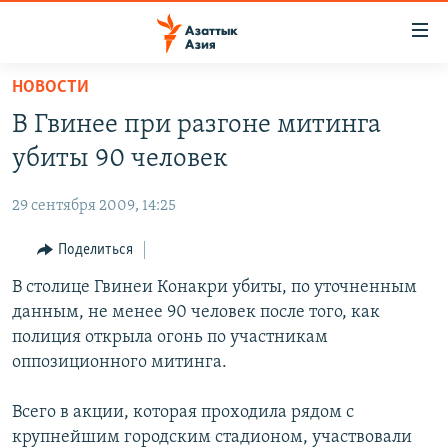
Доступность
ссылок
Вернуться
НОВОСТИ
к
ЦЕНТРАЛЬНАЯ АЗИЯ
В Гвинее при разгоне митинга
основному
НОВОСТИ
КАЗАХСТАН
содержанию
убиты 90 человек
ВОЙНА В УКРАИНЕ
Вернутся
КЫРГЫЗСТАН
к
29 сентября 2009, 14:25
НА ДРУГИХ ЯЗЫКАХ
УЗБЕКИСТАН
главной
Поделиться
ТАДЖИКИСТАН
ҚАЗАҚША
навигации
ПОДПИШИТЕСЬ НА НАС В СОЦСЕТЯХ
Вернутся
В столице Гвинеи Конакри убиты, по уточненным
КЫРГЫЗЧА
к
данным, не менее 90 человек после того, как
ЎЗБЕКЧА
поиску
полиция открыла огонь по участникам
ТОҶИКӢ
Все сайты РСЕ/РС
оппозиционного митинга.
TÜRKMENÇE
Всего в акции, которая проходила рядом с
крупнейшим городским стадионом, участвовали