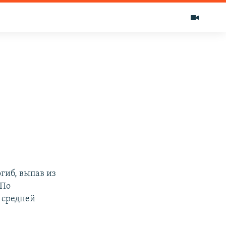
гиб, выпав из
 По
 средней