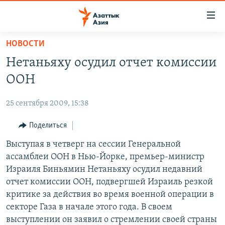
Доступность
ссылок
Вернуться
НОВОСТИ
к
ЦЕНТРАЛЬНАЯ АЗИЯ
Нетаньяху осудил отчет комиссии
основному
НОВОСТИ
КАЗАХСТАН
содержанию
ООН
ВОЙНА В УКРАИНЕ
Вернутся
КЫРГЫЗСТАН
к
25 сентября 2009, 15:38
НА ДРУГИХ ЯЗЫКАХ
УЗБЕКИСТАН
главной
Поделиться
ТАДЖИКИСТАН
ҚАЗАҚША
навигации
ПОДПИШИТЕСЬ НА НАС В СОЦСЕТЯХ
Вернутся
Выступая в четверг на сессии Генеральной
КЫРГЫЗЧА
к
ассамблеи ООН в Нью-Йорке, премьер-министр
ЎЗБЕКЧА
поиску
Израиля Биньямин Нетаньяху осудил недавний
ТОҶИКӢ
Все сайты РСЕ/РС
отчет комиссии ООН, подвергшей Израиль резкой
критике за действия во время военной операции в
TÜRKMENÇE
секторе Газа в начале этого года. В своем
выступлении он заявил о стремлении своей страны