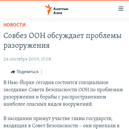
Доступность
ссылок
Вернуться
НОВОСТИ
к
ЦЕНТРАЛЬНАЯ АЗИЯ
Совбез ООН обсуждает проблемы
основному
НОВОСТИ
КАЗАХСТАН
содержанию
разоружения
ВОЙНА В УКРАИНЕ
Вернутся
КЫРГЫЗСТАН
к
24 сентября 2009, 17:08
НА ДРУГИХ ЯЗЫКАХ
УЗБЕКИСТАН
главной
Поделиться
ТАДЖИКИСТАН
ҚАЗАҚША
навигации
ПОДПИШИТЕСЬ НА НАС В СОЦСЕТЯХ
Вернутся
В Нью-Йорке сегодня состоится специальное
КЫРГЫЗЧА
к
заседание Совета Безопасности ООН по проблемам
ЎЗБЕКЧА
поиску
разоружения и борьбы с распространением
ТОҶИКӢ
Все сайты РСЕ/РС
наиболее опасных видов вооружений.
TÜRKMENÇE
В заседании примут участие главы государств,
входящих в Совет Безопасности – они приехали в