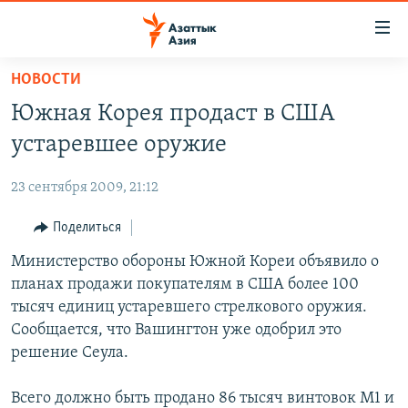
Доступность
ссылок
Вернуться
НОВОСТИ
к
ЦЕНТРАЛЬНАЯ АЗИЯ
Южная Корея продаст в США
основному
НОВОСТИ
КАЗАХСТАН
содержанию
устаревшее оружие
ВОЙНА В УКРАИНЕ
Вернутся
КЫРГЫЗСТАН
к
23 сентября 2009, 21:12
НА ДРУГИХ ЯЗЫКАХ
УЗБЕКИСТАН
главной
Поделиться
ТАДЖИКИСТАН
ҚАЗАҚША
навигации
ПОДПИШИТЕСЬ НА НАС В СОЦСЕТЯХ
Вернутся
Министерство обороны Южной Кореи объявило о
КЫРГЫЗЧА
к
планах продажи покупателям в США более 100
ЎЗБЕКЧА
поиску
тысяч единиц устаревшего стрелкового оружия.
ТОҶИКӢ
Все сайты РСЕ/РС
Сообщается, что Вашингтон уже одобрил это
решение Сеула.
TÜRKMENÇE
Всего должно быть продано 86 тысяч винтовок М1 и