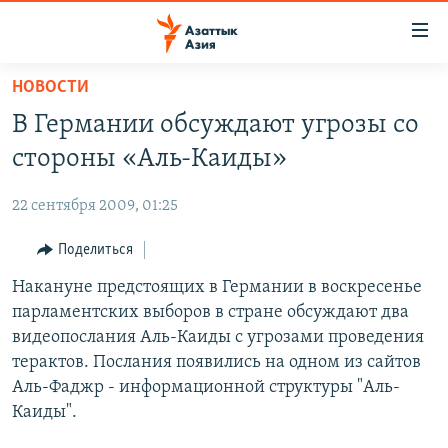
Доступность
ссылок
Вернуться
НОВОСТИ
к
ЦЕНТРАЛЬНАЯ АЗИЯ
В Германии обсуждают угрозы со
основному
НОВОСТИ
КАЗАХСТАН
содержанию
стороны «Аль-Каиды»
ВОЙНА В УКРАИНЕ
Вернутся
КЫРГЫЗСТАН
к
22 сентября 2009, 01:25
НА ДРУГИХ ЯЗЫКАХ
УЗБЕКИСТАН
главной
Поделиться
ТАДЖИКИСТАН
ҚАЗАҚША
навигации
ПОДПИШИТЕСЬ НА НАС В СОЦСЕТЯХ
Вернутся
Накануне предстоящих в Германии в воскресенье
КЫРГЫЗЧА
к
парламентских выборов в стране обсуждают два
ЎЗБЕКЧА
поиску
видеопослания Аль-Каиды с угрозами проведения
ТОҶИКӢ
Все сайты РСЕ/РС
терактов. Послания появились на одном из сайтов
Аль-Фаджр - информационной структуры "Аль-
TÜRKMENÇE
Каиды".