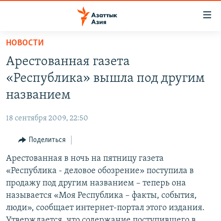
Доступность
ссылок
Вернуться
НОВОСТИ
к
ЦЕНТРАЛЬНАЯ АЗИЯ
Арестованная газета
основному
НОВОСТИ
КАЗАХСТАН
содержанию
«Республика» вышла под другим
ВОЙНА В УКРАИНЕ
Вернутся
КЫРГЫЗСТАН
названием
к
НА ДРУГИХ ЯЗЫКАХ
УЗБЕКИСТАН
главной
18 сентября 2009, 22:50
ТАДЖИКИСТАН
ҚАЗАҚША
навигации
ПОДПИШИТЕСЬ НА НАС В СОЦСЕТЯХ
Вернутся
Поделиться
КЫРГЫЗЧА
к
Арестованная в ночь на пятницу газета
ЎЗБЕКЧА
поиску
«Республика - деловое обозрение» поступила в
ТОҶИКӢ
Все сайты РСЕ/РС
продажу под другим названием – теперь она
называется «Моя Республика – факты, события,
TÜRKMENÇE
люди», сообщает интернет-портал этого издания.
Утверждается, что содержание поступившего в