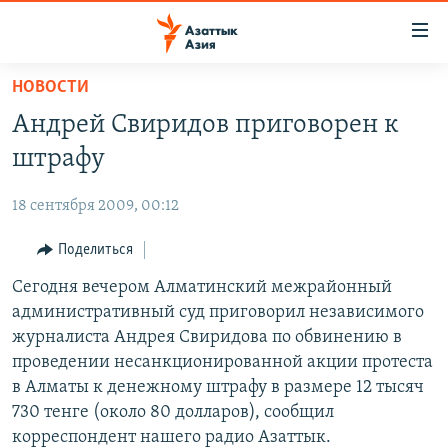
Доступность
ссылок
Вернуться
НОВОСТИ
к
ЦЕНТРАЛЬНАЯ АЗИЯ
Андрей Свиридов приговорен к
основному
НОВОСТИ
КАЗАХСТАН
содержанию
штрафу
ВОЙНА В УКРАИНЕ
Вернутся
КЫРГЫЗСТАН
к
18 сентября 2009, 00:12
НА ДРУГИХ ЯЗЫКАХ
УЗБЕКИСТАН
главной
Поделиться
ТАДЖИКИСТАН
ҚАЗАҚША
навигации
ПОДПИШИТЕСЬ НА НАС В СОЦСЕТЯХ
Вернутся
Сегодня вечером Алматинский межрайонный
КЫРГЫЗЧА
к
административный суд приговорил независимого
ЎЗБЕКЧА
поиску
журналиста Андрея Свиридова по обвинению в
ТОҶИКӢ
Все сайты РСЕ/РС
проведении несанкционированной акции протеста
в Алматы к денежному штрафу в размере 12 тысяч
TÜRKMENÇE
730 тенге (около 80 долларов), сообщил
корреспондент нашего радио Азаттык.