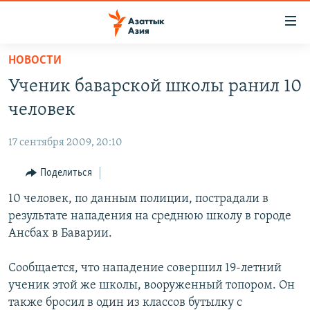
Доступность
ссылок
Вернуться
НОВОСТИ
к
ЦЕНТРАЛЬНАЯ АЗИЯ
Ученик баварской школы ранил 10
основному
НОВОСТИ
КАЗАХСТАН
содержанию
человек
ВОЙНА В УКРАИНЕ
Вернутся
КЫРГЫЗСТАН
к
17 сентября 2009, 20:10
НА ДРУГИХ ЯЗЫКАХ
УЗБЕКИСТАН
главной
Поделиться
ТАДЖИКИСТАН
ҚАЗАҚША
навигации
ПОДПИШИТЕСЬ НА НАС В СОЦСЕТЯХ
Вернутся
10 человек, по данным полиции, пострадали в
КЫРГЫЗЧА
к
результате нападения на среднюю школу в городе
ЎЗБЕКЧА
поиску
Ансбах в Баварии.
ТОҶИКӢ
Все сайты РСЕ/РС
Сообщается, что нападение совершил 19-летний
TÜRKMENÇE
ученик этой же школы, вооруженный топором. Он
также бросил в один из классов бутылку с