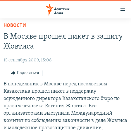
Доступность
ссылок
Вернуться
НОВОСТИ
к
ЦЕНТРАЛЬНАЯ АЗИЯ
В Москве прошел пикет в защиту
основному
НОВОСТИ
КАЗАХСТАН
содержанию
Жовтиса
ВОЙНА В УКРАИНЕ
Вернутся
КЫРГЫЗСТАН
к
15 сентября 2009, 15:08
НА ДРУГИХ ЯЗЫКАХ
УЗБЕКИСТАН
главной
Поделиться
ТАДЖИКИСТАН
ҚАЗАҚША
навигации
ПОДПИШИТЕСЬ НА НАС В СОЦСЕТЯХ
Вернутся
В понедельник в Москве перед посольством
КЫРГЫЗЧА
к
Казахстана прошел пикет в поддержку
ЎЗБЕКЧА
поиску
осужденного директора Казахстанского бюро по
ТОҶИКӢ
Все сайты РСЕ/РС
правам человека Евгения Жовтиса. Его
организаторами выступили Международный
TÜRKMENÇE
комитет по соблюдению законности в деле Жовтиса
и молодежное правозащитное движение,