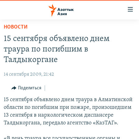
Доступность
ссылок
Вернуться
НОВОСТИ
к
ЦЕНТРАЛЬНАЯ АЗИЯ
15 сентября объявлено днем
основному
НОВОСТИ
КАЗАХСТАН
содержанию
траура по погибшим в
ВОЙНА В УКРАИНЕ
Вернутся
КЫРГЫЗСТАН
Талдыкоргане
к
НА ДРУГИХ ЯЗЫКАХ
УЗБЕКИСТАН
главной
14 сентября 2009, 21:42
ТАДЖИКИСТАН
ҚАЗАҚША
навигации
ПОДПИШИТЕСЬ НА НАС В СОЦСЕТЯХ
Вернутся
Поделиться
КЫРГЫЗЧА
к
15 сентября объявлено днем траура в Алматинской
ЎЗБЕКЧА
поиску
области по погибшим при пожаре, произошедшем
ТОҶИКӢ
Все сайты РСЕ/РС
13 сентября в наркологическом диспансере
Талдыкоргана, передало агентство «КазТАГ».
TÜRKMENÇE
«В день траура все государственные органы и