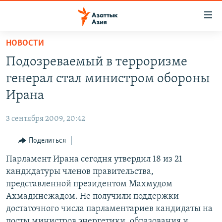
Доступность
ссылок
Вернуться
НОВОСТИ
к
ЦЕНТРАЛЬНАЯ АЗИЯ
Подозреваемый в терроризме
основному
НОВОСТИ
КАЗАХСТАН
содержанию
генерал стал министром обороны
ВОЙНА В УКРАИНЕ
Вернутся
КЫРГЫЗСТАН
Ирана
к
НА ДРУГИХ ЯЗЫКАХ
УЗБЕКИСТАН
главной
3 сентября 2009, 20:42
ТАДЖИКИСТАН
ҚАЗАҚША
навигации
ПОДПИШИТЕСЬ НА НАС В СОЦСЕТЯХ
Вернутся
Поделиться
КЫРГЫЗЧА
к
Парламент Ирана сегодня утвердил 18 из 21
ЎЗБЕКЧА
поиску
кандидатуры членов правительства,
ТОҶИКӢ
Все сайты РСЕ/РС
представленной президентом Махмудом
Ахмадинежадом. Не получили поддержки
TÜRKMENÇE
достаточного числа парламентариев кандидаты на
посты министров энергетики, образования и