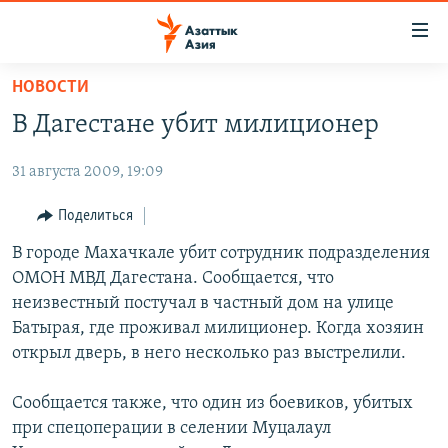
Доступность
ссылок
Вернуться
НОВОСТИ
к
ЦЕНТРАЛЬНАЯ АЗИЯ
В Дагестане убит милиционер
основному
НОВОСТИ
КАЗАХСТАН
содержанию
31 августа 2009, 19:09
ВОЙНА В УКРАИНЕ
Вернутся
КЫРГЫЗСТАН
к
НА ДРУГИХ ЯЗЫКАХ
УЗБЕКИСТАН
Поделиться
главной
ТАДЖИКИСТАН
ҚАЗАҚША
В городе Махачкале убит сотрудник подразделения
навигации
ПОДПИШИТЕСЬ НА НАС В СОЦСЕТЯХ
ОМОН МВД Дагестана. Сообщается, что
Вернутся
КЫРГЫЗЧА
неизвестный постучал в частный дом на улице
к
ЎЗБЕКЧА
Батырая, где проживал милиционер. Когда хозяин
поиску
открыл дверь, в него несколько раз выстрелили.
ТОҶИКӢ
Все сайты РСЕ/РС
TÜRKMENÇE
Сообщается также, что один из боевиков, убитых
при спецоперации в селении Муцалаул