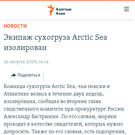
Доступность
ссылок
Вернуться
НОВОСТИ
к
ЦЕНТРАЛЬНАЯ АЗИЯ
Экипаж сухогруза Arctic Sea
основному
НОВОСТИ
КАЗАХСТАН
содержанию
изолирован
ВОЙНА В УКРАИНЕ
Вернутся
КЫРГЫЗСТАН
к
26 августа 2009, 16:14
НА ДРУГИХ ЯЗЫКАХ
УЗБЕКИСТАН
главной
Поделиться
ТАДЖИКИСТАН
ҚАЗАҚША
навигации
ПОДПИШИТЕСЬ НА НАС В СОЦСЕТЯХ
Вернутся
Команда сухогруза Arctic Sea, чьи поиски в
КЫРГЫЗЧА
к
Атлантике велись в течение двух недель,
ЎЗБЕКЧА
поиску
изолирована, сообщил во вторник глава
ТОҶИКӢ
Все сайты РСЕ/РС
следственного комитета при прокуратуре России
Александр Бастрыкин. По его словам, моряки
TÜRKMENÇE
проходят в качестве свидетелей, которых нужно
допросить. Также по его словам, есть подозрения,