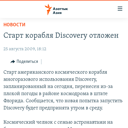
Доступность
ссылок
Вернуться
НОВОСТИ
к
ЦЕНТРАЛЬНАЯ АЗИЯ
Старт корабля Discovery отложен
основному
НОВОСТИ
КАЗАХСТАН
содержанию
25 августа 2009, 18:12
ВОЙНА В УКРАИНЕ
Вернутся
КЫРГЫЗСТАН
к
НА ДРУГИХ ЯЗЫКАХ
УЗБЕКИСТАН
Поделиться
главной
ТАДЖИКИСТАН
ҚАЗАҚША
Старт американского космического корабля
навигации
ПОДПИШИТЕСЬ НА НАС В СОЦСЕТЯХ
многоразового использования Discovery,
Вернутся
КЫРГЫЗЧА
запланированный на сегодня, перенесен из-за
к
ЎЗБЕКЧА
плохой погоды в районе космодрома в штате
поиску
Флорида. Сообщается, что новая попытка запустить
ТОҶИКӢ
Все сайты РСЕ/РС
Discovery будет предпринята утром в среду.
TÜRKMENÇE
Космический челнок с семью астронавтами на