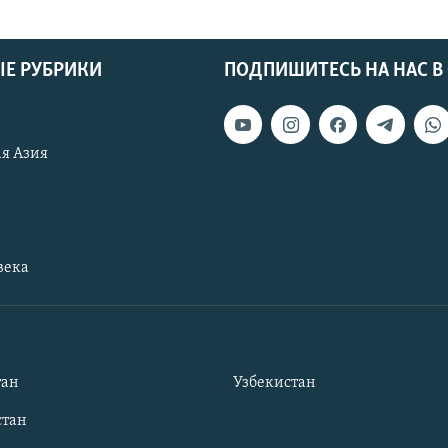
Е РУБРИКИ
ПОДПИШИТЕСЬ НА НАС В
я Азия
века
тан
Узбекистан
тан