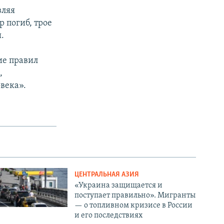
вляя
р погиб, трое
.
ие правил
,
века».
ЦЕНТРАЛЬНАЯ АЗИЯ
«Украина защищается и
поступает правильно». Мигранты
— о топливном кризисе в России
и его последствиях