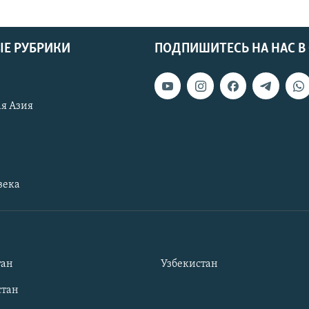
Е РУБРИКИ
ПОДПИШИТЕСЬ НА НАС В
я Азия
века
тан
Узбекистан
тан