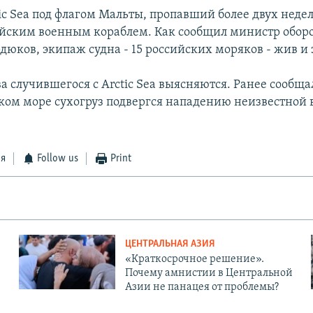
ic Sea под флагом Мальты, пропавший более двух недел
йским военным кораблем. Как сообщил министр обор
дюков, экипаж судна - 15 российских моряков - жив и 
а случившегося с Arctic Sea выясняются. Ранее сообщал
ском море сухогруз подвергся нападению неизвестной
ся
Follow us
Print
ЦЕНТРАЛЬНАЯ АЗИЯ
«Краткосрочное решение».
Почему амнистии в Центральной
Азии не панацея от проблемы?