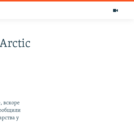
Arctic
, вскоре
 сообщили
арства у