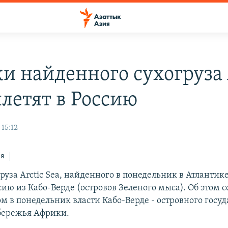
и найденного сухогруза 
ылетят в Россию
 15:12
ся
уза Arctic Sea, найденного в понедельник в Атлантике
сию из Кабо-Верде (островов Зеленого мыса). Об этом
м в понедельник власти Кабо-Верде - островного госуд
бережья Африки.