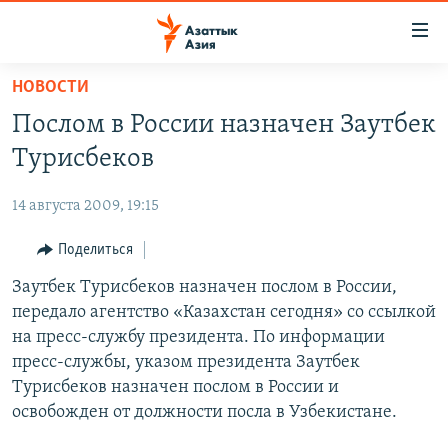
Доступность
ссылок
Вернуться
НОВОСТИ
к
ЦЕНТРАЛЬНАЯ АЗИЯ
Послом в России назначен Заутбек
основному
НОВОСТИ
КАЗАХСТАН
содержанию
Турисбеков
ВОЙНА В УКРАИНЕ
Вернутся
КЫРГЫЗСТАН
к
14 августа 2009, 19:15
НА ДРУГИХ ЯЗЫКАХ
УЗБЕКИСТАН
главной
Поделиться
ТАДЖИКИСТАН
ҚАЗАҚША
навигации
ПОДПИШИТЕСЬ НА НАС В СОЦСЕТЯХ
Вернутся
Заутбек Турисбеков назначен послом в России,
КЫРГЫЗЧА
к
передало агентство «Казахстан сегодня» со ссылкой
ЎЗБЕКЧА
поиску
на пресс-службу президента. По информации
ТОҶИКӢ
Все сайты РСЕ/РС
пресс-службы, указом президента Заутбек
Турисбеков назначен послом в России и
TÜRKMENÇE
освобожден от должности посла в Узбекистане.