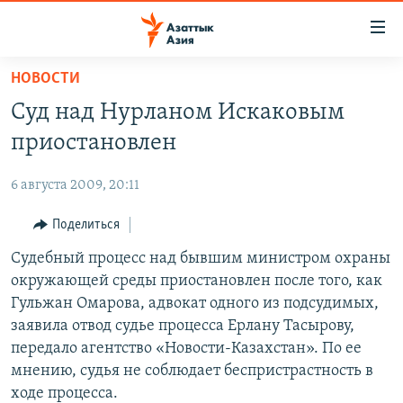
Доступность
ссылок
Вернуться
НОВОСТИ
к
ЦЕНТРАЛЬНАЯ АЗИЯ
Суд над Нурланом Искаковым
основному
НОВОСТИ
КАЗАХСТАН
содержанию
приостановлен
ВОЙНА В УКРАИНЕ
Вернутся
КЫРГЫЗСТАН
к
6 августа 2009, 20:11
НА ДРУГИХ ЯЗЫКАХ
УЗБЕКИСТАН
главной
Поделиться
ТАДЖИКИСТАН
ҚАЗАҚША
навигации
ПОДПИШИТЕСЬ НА НАС В СОЦСЕТЯХ
Вернутся
Судебный процесс над бывшим министром охраны
КЫРГЫЗЧА
к
окружающей среды приостановлен после того, как
ЎЗБЕКЧА
поиску
Гульжан Омарова, адвокат одного из подсудимых,
ТОҶИКӢ
Все сайты РСЕ/РС
заявила отвод судье процесса Ерлану Тасырову,
передало агентство «Новости-Казахстан». По ее
TÜRKMENÇE
мнению, судья не соблюдает беспристрастность в
ходе процесса.