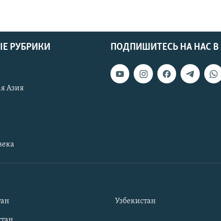
Е РУБРИКИ
ПОДПИШИТЕСЬ НА НАС В
я Азия
века
тан
Узбекистан
тан