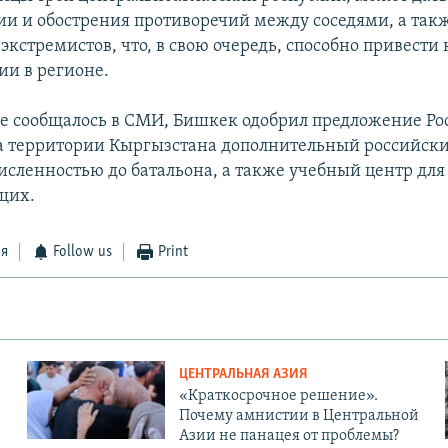
и и обострения противоречий между соседями, а так
кстремистов, что, в свою очередь, способно привести 
ии в регионе.
же сообщалось в СМИ, Бишкек одобрил предложение Ро
а территории Кыргызстана дополнительный российск
исленностью до батальона, а также учебный центр для
щих.
ся
Follow us
Print
ЦЕНТРАЛЬНАЯ АЗИЯ
«Краткосрочное решение».
Почему амнистии в Центральной
Азии не панацея от проблемы?