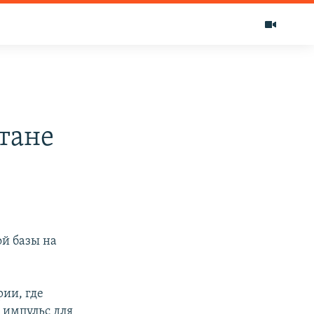
тане
й базы на
рии, где
 импульс для