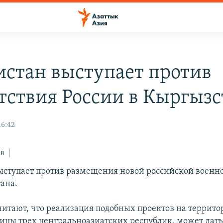
истан выступает против
тствия России в Кыргызс
16:42
ся
ыступает против размещения новой российской военно
ана.
читают, что реализация подобных проектов на террито
ницы трех центральноазиатских республик, может дать