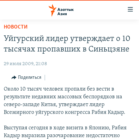
Доступность
ссылок
Вернуться
НОВОСТИ
к
ЦЕНТРАЛЬНАЯ АЗИЯ
Уйгурский лидер утверждает о 10
основному
НОВОСТИ
КАЗАХСТАН
содержанию
тысячах пропавших в Синьцзяне
ВОЙНА В УКРАИНЕ
Вернутся
КЫРГЫЗСТАН
к
29 июля 2009, 21:08
НА ДРУГИХ ЯЗЫКАХ
УЗБЕКИСТАН
главной
Поделиться
ТАДЖИКИСТАН
ҚАЗАҚША
навигации
ПОДПИШИТЕСЬ НА НАС В СОЦСЕТЯХ
Вернутся
Около 10 тысяч человек пропали без вести в
КЫРГЫЗЧА
к
результате недавних массовых беспорядков на
ЎЗБЕКЧА
поиску
северо-западе Китая, утверждает лидер
ТОҶИКӢ
Все сайты РСЕ/РС
Всемирного уйгурского конгресса Рабия Кадыр.
TÜRKMENÇE
Выступая сегодня в ходе визита в Японию, Рабия
Кадыр выразила разочарование недостаточно