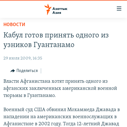
Доступность
ссылок
Вернуться
НОВОСТИ
к
ЦЕНТРАЛЬНАЯ АЗИЯ
Кабул готов принять одного из
основному
НОВОСТИ
КАЗАХСТАН
содержанию
узников Гуантанамо
ВОЙНА В УКРАИНЕ
Вернутся
КЫРГЫЗСТАН
к
29 июля 2009, 16:35
НА ДРУГИХ ЯЗЫКАХ
УЗБЕКИСТАН
главной
Поделиться
ТАДЖИКИСТАН
ҚАЗАҚША
навигации
ПОДПИШИТЕСЬ НА НАС В СОЦСЕТЯХ
Вернутся
Власти Афганистана хотят принять одного из
КЫРГЫЗЧА
к
афганских заключенных американской военной
ЎЗБЕКЧА
поиску
тюрьмы в Гуантанамо.
ТОҶИКӢ
Все сайты РСЕ/РС
Военный суд США обвинил Мохаммеда Джавада в
TÜRKMENÇE
нападении на американских военнослужащих в
Афганистане в 2002 году. Тогда 12-летний Джавад