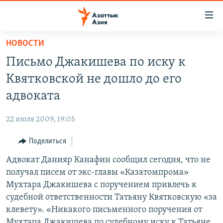
Доступность
ссылок
Вернуться
НОВОСТИ
к
ЦЕНТРАЛЬНАЯ АЗИЯ
Письмо Джакишева по иску к
основному
НОВОСТИ
КАЗАХСТАН
содержанию
Квятковской не дошло до его
ВОЙНА В УКРАИНЕ
Вернутся
КЫРГЫЗСТАН
адвоката
к
НА ДРУГИХ ЯЗЫКАХ
УЗБЕКИСТАН
главной
22 июля 2009, 19:05
ТАДЖИКИСТАН
ҚАЗАҚША
навигации
ПОДПИШИТЕСЬ НА НАС В СОЦСЕТЯХ
Вернутся
Поделиться
КЫРГЫЗЧА
к
Адвокат Данияр Канафин сообщил сегодня, что не
ЎЗБЕКЧА
поиску
получал писем от экс-главы «Казатомпрома»
ТОҶИКӢ
Все сайты РСЕ/РС
Мухтара Джакишева с поручением привлечь к
судебной ответственности Татьяну Квятковскую «за
TÜRKMENÇE
клевету». «Никакого письменного поручения от
Мухтара Джакишева по судебному иску к Татьяне