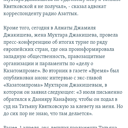
Квятковской я не получал», - сказал адвокат
корреспонденту радио Азаттык.
Кроме того, сегодня в Алматы Джамиля
Джакишева, жена Мухтара Джакишева, провела
пресс-конференцию об итогах турне по ряду
европейских стран, где она проинформировала
западную общественность, правозащитные
организации и парламенты по «делу о
Казатомпроме». Во вторник в газете «Время» был
опубликован анонс интервью с экс-главой
«Казатомпрома» Мухтаром Джакишевым, в
котором он заявил следующее: «3 июля письменно
обратился к Данияру Канафину, чтобы он подал в
суд на Татьяну Квятковскую за клевету на меня. Но
до сих пор не знаю, что там делается».