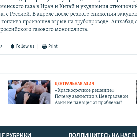
кменского газа в Иран и Китай и ухудшения отношени
а с Россией. В апреле после резкого снижения закупо
 топлива произошел взрыв на трубопроводе. Ашхабад 
российского газового монополиста.
ся
Follow us
Print
ЦЕНТРАЛЬНАЯ АЗИЯ
«Краткосрочное решение».
Почему амнистии в Центральной
Азии не панацея от проблемы?
Е РУБРИКИ
ПОДПИШИТЕСЬ НА НАС В