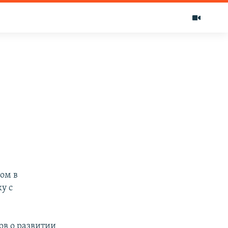
ом в
у с
ов о развитии