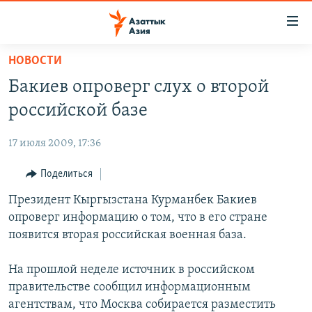
Доступность
ссылок
Вернуться
НОВОСТИ
к
ЦЕНТРАЛЬНАЯ АЗИЯ
Бакиев опроверг слух о второй
основному
НОВОСТИ
КАЗАХСТАН
содержанию
российской базе
ВОЙНА В УКРАИНЕ
Вернутся
КЫРГЫЗСТАН
к
17 июля 2009, 17:36
НА ДРУГИХ ЯЗЫКАХ
УЗБЕКИСТАН
главной
Поделиться
ТАДЖИКИСТАН
ҚАЗАҚША
навигации
ПОДПИШИТЕСЬ НА НАС В СОЦСЕТЯХ
Вернутся
Президент Кыргызстана Курманбек Бакиев
КЫРГЫЗЧА
к
опроверг информацию о том, что в его стране
ЎЗБЕКЧА
поиску
появится вторая российская военная база.
ТОҶИКӢ
Все сайты РСЕ/РС
На прошлой неделе источник в российском
TÜRKMENÇE
правительстве сообщил информационным
агентствам, что Москва собирается разместить